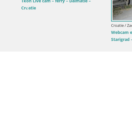
Live cam Pakoštane – Drage – Kornati –
Liv
Vransko Jezero