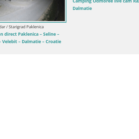
e Cam Drage – Panorama Triple “P”
Croatie / Zadar / Sveti Filip i
Livecam Sveti Filip i Jak