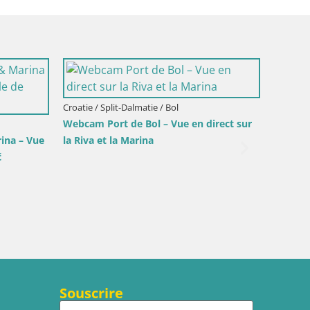
ienne / Gorizia
Italie / Frioul-Vénétie julienne / Forni di Sopra
zia
Place principale de Forni di Sopra
Souscrire