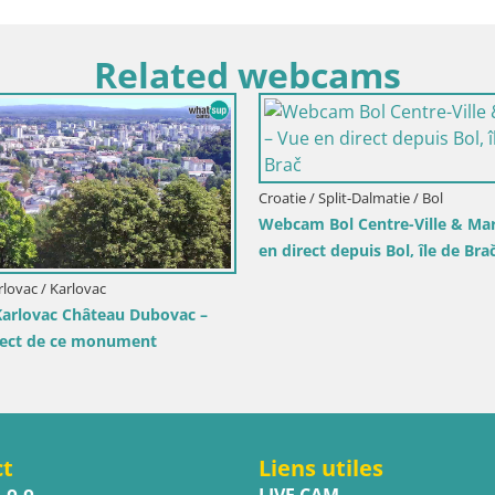
Related webcams
Croatie / Split-Dalmatie / Split
Italie / Frioul-Vénétie jul
Split – Rénovation du plateau de Žnjan
Piazza Vittoria – Gori
ct
Liens utiles
.o.o.