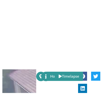
Share:
Host
Timelapse