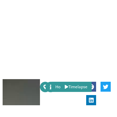
Share:
Host
Timelapse