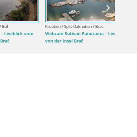
Strand 
Kroatien / Split-Dalmatien / Sinj
rela –
Sinj Innenstadt – Dalmatien