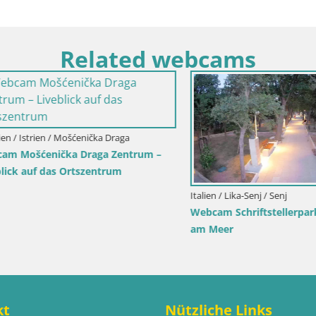
Related webcams
arlovac / Karlstadt
Kroatien / Split-Dalmatien / Bol
rlstadt Burg Dubovac –
Webcam Bol Hafen & Ortszent
auf das historische
Liveblick aus Bol auf der Insel 
hen
kt
Nützliche Links