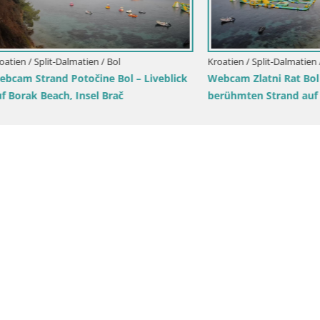
plit-Dalmatien / Brač
Kroatien / Split-Dalmatien / Brela
tivan Panorama – Liveblick
Webcam Lučica Strand Beach B
sel Brač
Liveblick von der Adriaküste