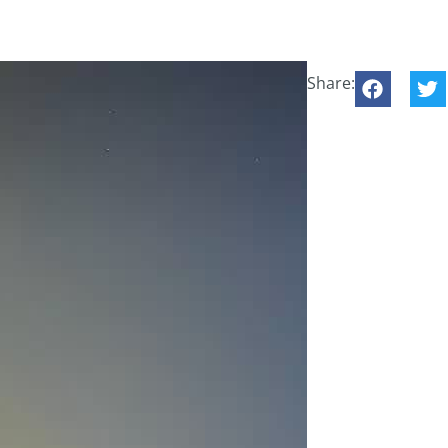
Share: