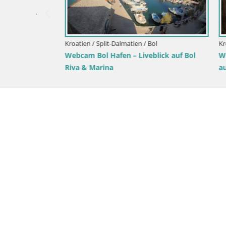
Kroatien / Split-Dalmatien / Bol
Kroatien / S
veblick
Webcam Zlatni Rat Bol – Liveblick vom
Webcam Su
berühmten Strand auf Brač
von der In