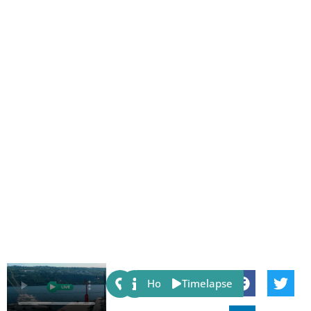
Share:
Host
Timelapse