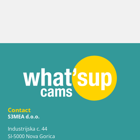
Croatie / Lika-Senj / Senj
Webcam port de Senj – Vue sur la jetée et le 
Contact
S3MEA d.o.o.
Industrijska c. 44
SI-5000 Nova Gorica