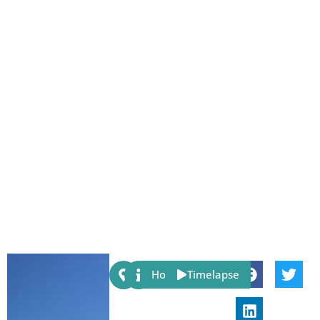
Share:
Host
Timelapse