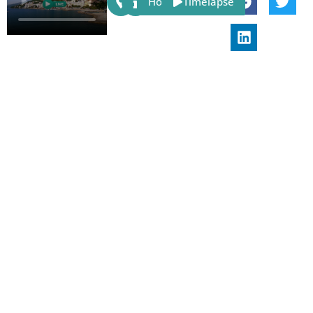
Host
Timelapse