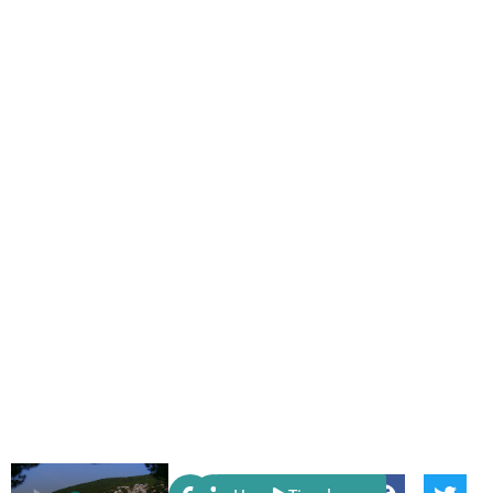
Share: