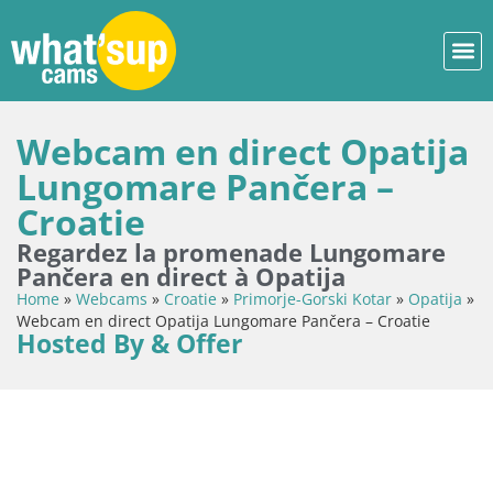
Webcam en direct Opatija
Lungomare Pančera –
Croatie
Regardez la promenade Lungomare
Pančera en direct à Opatija
Home
»
Webcams
»
Croatie
»
Primorje-Gorski Kotar
»
Opatija
»
Webcam en direct Opatija Lungomare Pančera – Croatie
Hosted By & Offer