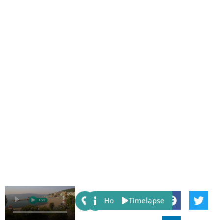
Share:
Host
Timelapse