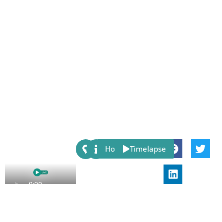
Share:
Host
Timelapse