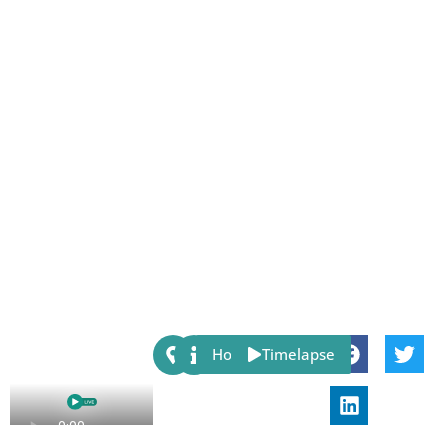
Share:
Host
Timelapse