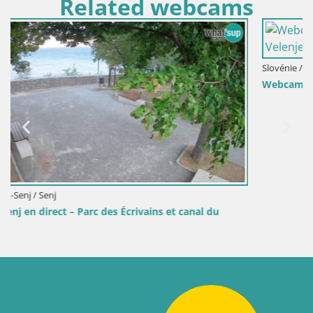
Related webcams
Slovénie / Savinjska / Velenje
Webcam lac de Velenje – Vue en direct depuis Velenje
 du