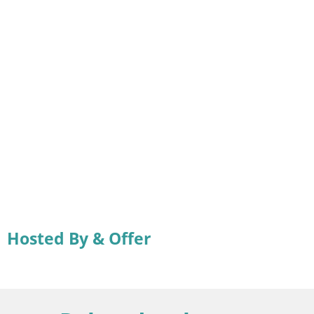
Hosted By & Offer