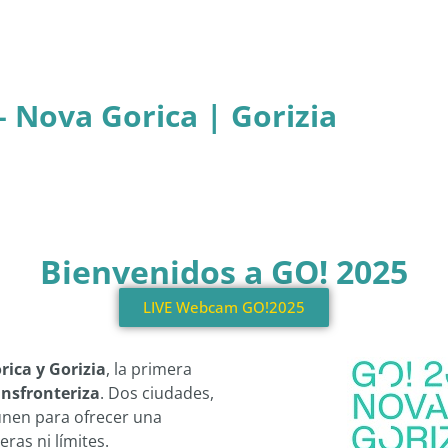
– Nova Gorica | Gorizia
Bienvenidos a GO! 2025
LIVE Webcam GO!2025
rica y Gorizia
, la primera
ansfronteriza
. Dos ciudades,
 unen para ofrecer una
eras ni límites.