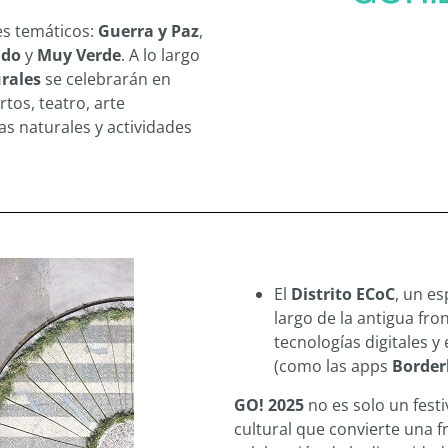
es temáticos:
Guerra y Paz
,
ndo
y
Muy Verde
. A lo largo
urales
se celebrarán en
tos, teatro, arte
s naturales y actividades
El
Distrito ECoC
, un es
largo de la antigua fro
tecnologías digitales y
(como las apps
Border
GO! 2025
no es solo un festi
cultural que convierte una 