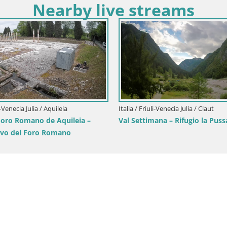
Nearby live streams
Italia / Friuli-Venecia Julia / Aquile
Aquileia – Decumano di Arat
riuli-Venecia Julia / Gorizia
 Parco Coronini Cronberg –