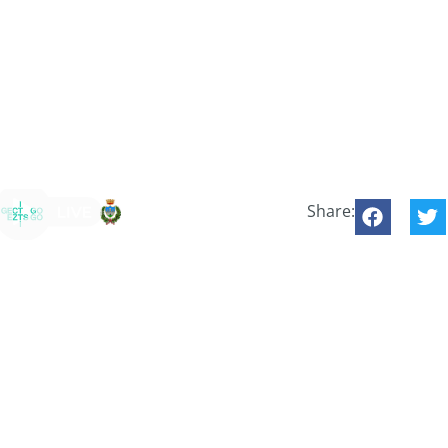
Share: