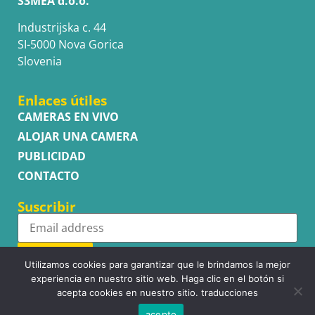
S3MEA d.o.o.
Industrijska c. 44
SI-5000 Nova Gorica
Slovenia
Enlaces útiles
CAMERAS EN VIVO
ALOJAR UNA CAMERA
PUBLICIDAD
CONTACTO
Suscribir
Subscribe
Utilizamos cookies para garantizar que le brindamos la mejor
experiencia en nuestro sitio web. Haga clic en el botón si
acepta cookies en nuestro sitio. traducciones
acepto