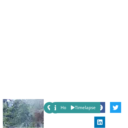
Share:
Host
Timelapse