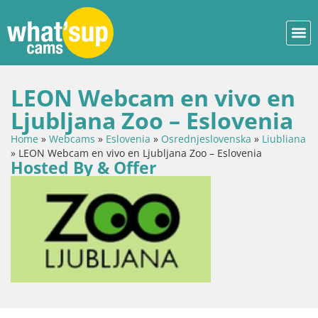
LEON Webcam en vivo en
Ljubljana Zoo – Eslovenia
Home
»
Webcams
»
Eslovenia
»
Osrednjeslovenska
»
Liubliana
»
LEON Webcam en vivo en Ljubljana Zoo – Eslovenia
Hosted By & Offer