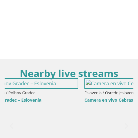
Nearby live streams
Eslovenia / Osrednjeslovenska / Liubliana
Camera en vivo Cebras in Ljubljana ZOO – Eslovenia