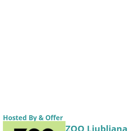
Hosted By & Offer
ZOO Ljubljana