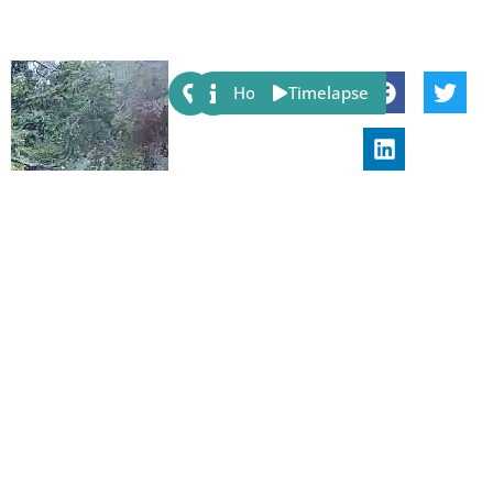
Share:
Host
Timelapse