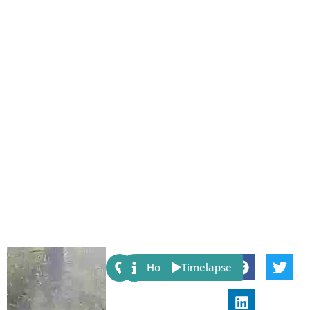
Share:
Host
Timelapse