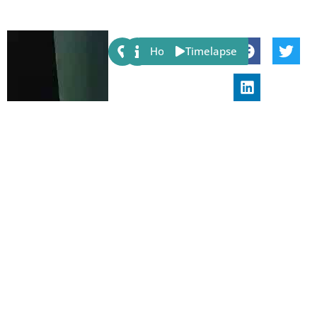
Share:
Host
Timelapse