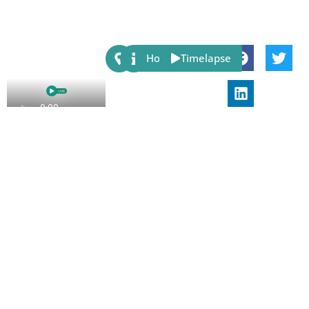
Share:
Host
Timelapse