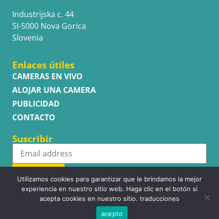
Industrijska c. 44
SI-5000 Nova Gorica
Slovenia
Enlaces útiles
CAMERAS EN VIVO
ALOJAR UNA CAMERA
PUBLICIDAD
CONTACTO
Suscribir
Subscribe
Utilizamos cookies para garantizar que le brindamos la mejor
experiencia en nuestro sitio web. Haga clic en el botón si
acepta cookies en nuestro sitio. traducciones
acepto
Copyright © WhatsupCams 2016 - 2026. All right reserved.