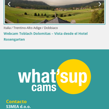
Croacia / Lika-Senj / Senj
 desde el Hotel
Webcam puerto de Senj – Rompeolas
Contacto
S3MEA d.o.o.