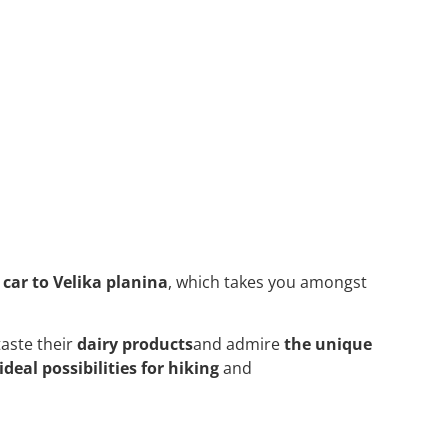
 car to Velika planina
, which takes you amongst
taste their
dairy products
and admire
the unique
ideal possibilities for hiking
and