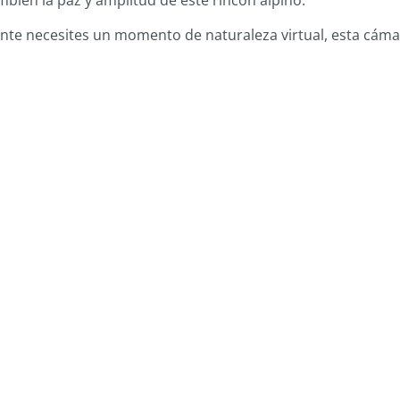
mbién la paz y amplitud de este rincón alpino.
ente necesites un momento de naturaleza virtual, esta cám