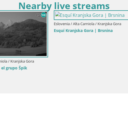
Nearby live streams
Alta Carniola / Kranjska Gora
Eslovenia / Alta Carniola / Kamnik
e esquí Kranjska Gora | Velika
Velika Planina | Gradišče