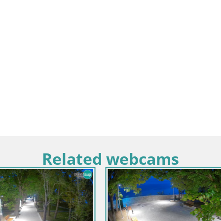
Related webcams
imorje-Gorski Kotar / Ika
erto de Ika – Vista en directo