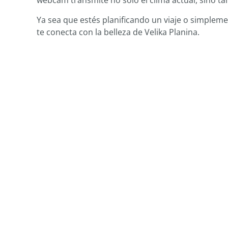
webcam transmite no solo el clima actual, sino ta
Ya sea que estés planificando un viaje o simplem
te conecta con la belleza de Velika Planina.