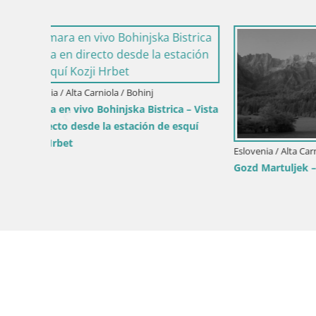
Eslovenia / Alta Carniola / Kranjska Gora
Esquí Kranjska Gora | Brsnina
a
Eslovenia / 
Estación d
Dolina