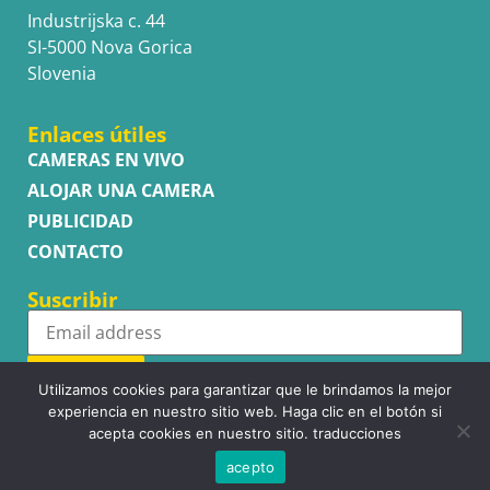
Industrijska c. 44
SI-5000 Nova Gorica
Slovenia
Enlaces útiles
CAMERAS EN VIVO
ALOJAR UNA CAMERA
PUBLICIDAD
CONTACTO
Suscribir
Subscribe
Utilizamos cookies para garantizar que le brindamos la mejor
experiencia en nuestro sitio web. Haga clic en el botón si
acepta cookies en nuestro sitio. traducciones
acepto
Copyright © WhatsupCams 2016 - 2026. All right reserved.