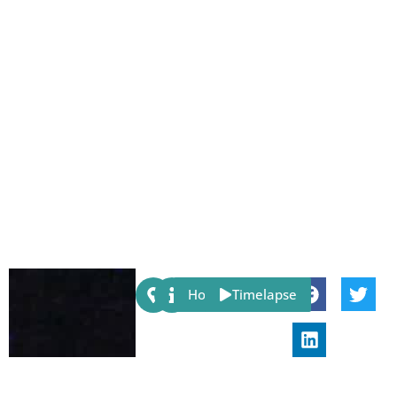
Share:
Host
Timelapse