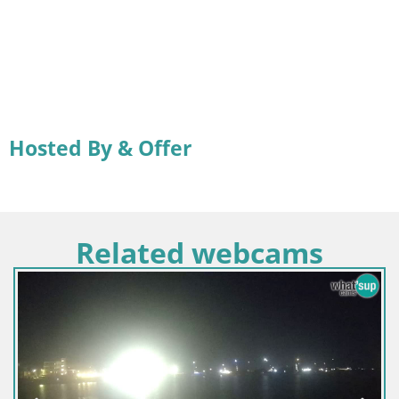
Hosted By & Offer
Related webcams
Italia / 
Webcam 
Arresi