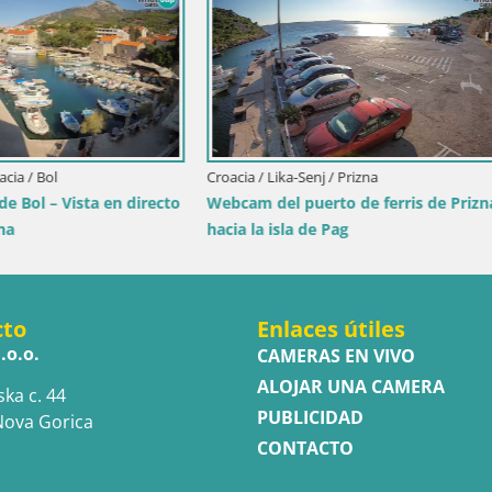
Italia / Cerdeña / Palau
Porto di Palau – Cerdeña
ubrovnik-Neretva / Orebić
ebić Riva – Ferry a Korčula en
cto
Enlaces útiles
.o.o.
CAMERAS EN VIVO
ALOJAR UNA CAMERA
ska c. 44
PUBLICIDAD
Nova Gorica
CONTACTO