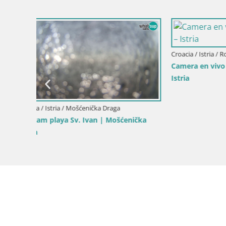
Croacia / Istria / Rovinj
Croacia / Ist
Camera en vivo Borik playa Rovinj –
Bale, webc
Istria
– Croacia
ička