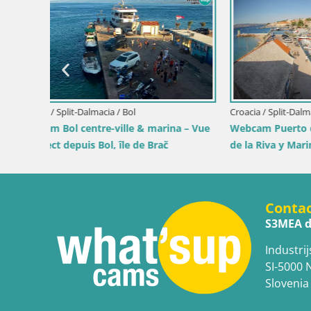
Croacia / Lika-Senj / Prizna
Croacia / D
directo
Webcam del puerto de ferris de Prizna –
Webcam Or
hacia la isla de Pag
vivo
Conta
S3MEA d
Industrij
SI-5000 
Slovenia