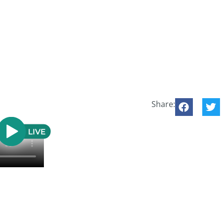
Share: