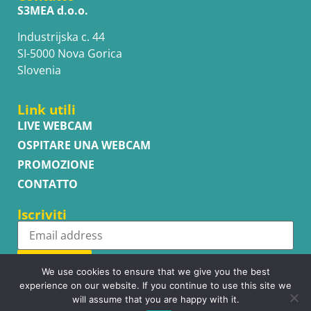
S3MEA d.o.o.
Industrijska c. 44
SI-5000 Nova Gorica
Slovenia
Link utili
LIVE WEBCAM
OSPITARE UNA WEBCAM
PROMOZIONE
CONTATTO
Iscriviti
Subscribe
We use cookies to ensure that we give you the best
experience on our website. If you continue to use this site we
will assume that you are happy with it.