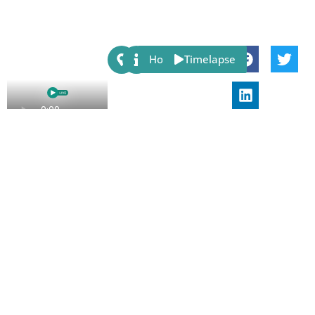
Share:
Host
Timelapse