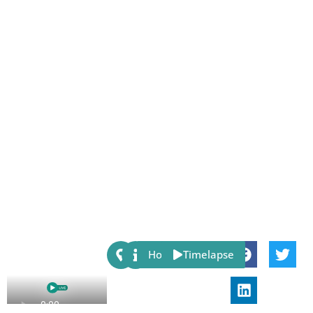
Share:
Host
Timelapse