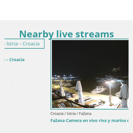
Nearby live streams
Croacia / Istria / Fažana
Fažana Camera en vivo riva y marina de la ciudad – Istria