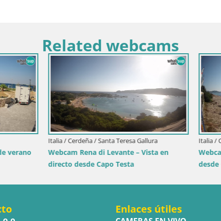
Related webcams
ia / Trapani
Italia / Cerdeña / Golfo Aranci
ole dello Stagnone – Duotone
Webcam Terza Spiaggia Golfo A
r
Vista en directo de la playa
cto
Enlaces útiles
.o.o.