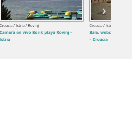
Fažana Camera en vivo riva y marina de
Cámara 
la ciudad – Istria
Mošćeni
sa – Istria