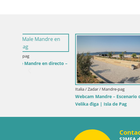
Italia / Cerdeña / Muravera
Italia / Sicil
en
Webcam Piscina Rei – Vista en directo
Webcam Is
desde Costa Rei, Muravera
Pro Cente
Conta
S3MEA d