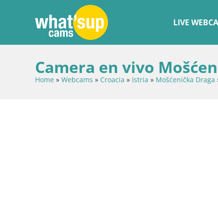
LIVE WEBC
Camera en vivo Mošćeni
Home
»
Webcams
»
Croacia
»
Istria
»
Mošćenička Draga