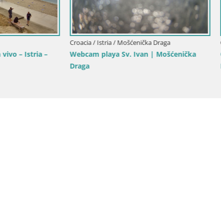
ria / Rovinj
Croacia / Istria / Bale
vivo Borik playa Rovinj –
Bale, webcam de la plaza La Mu
– Croacia