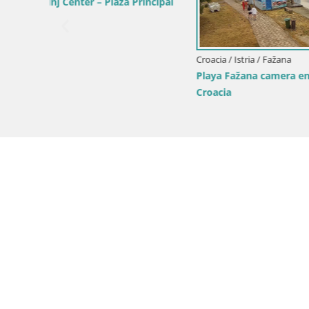
Croacia / Istria / Mošćenička Draga
Croacia / Ist
ia –
Webcam playa Sv. Ivan | Mošćenička
Camera en 
Draga
Istria