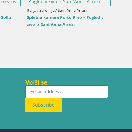
Italija / Sardinija / Sant'Anna Arresi
Italija /
 Golfo
Spletna kamera Porto Pino – Pogled v
Spletna
živo iz Sant’Anna Arresi
plažo S
Vpiši se
Subscribe