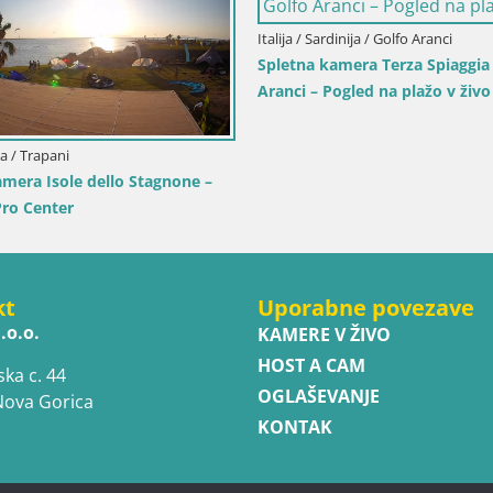
Italija / Sardinija / Golfo Aranci
Spletna kamera Terza Spiaggia
Aranci – Pogled na plažo v živo
lija / Trapani
amera Isole dello Stagnone –
ro Center
kt
Uporabne povezave
.o.o.
KAMERE V ŽIVO
HOST A CAM
ska c. 44
OGLAŠEVANJE
Nova Gorica
KONTAK