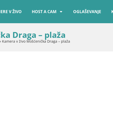
ERE V ŽIVO
HOST A CAM
OGLAŠEVANJE
ka Draga – plaža
»
Kamera v živo Mošćenička Draga – plaža