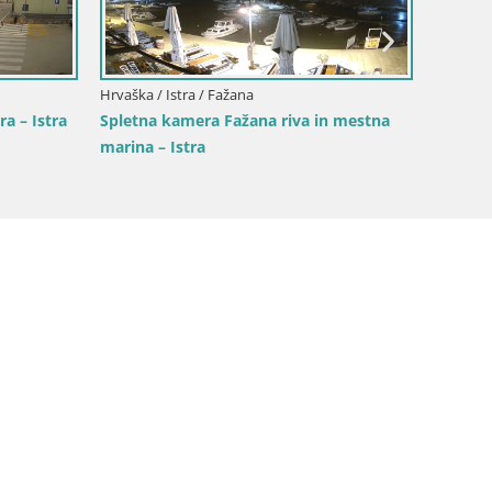
Hrvaška / Istra / Fažana
Hrvaška 
a – Istra
Spletna kamera Fažana riva in mestna
Spletna
marina – Istra
Mošćen