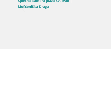
Spletna kamera plaža Sv. Ivan |
Mošćenička Draga
vaška