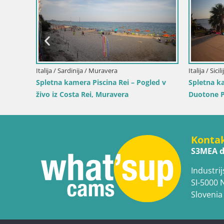
Italija / Sardinija / Muravera
Italija / Sici
– Pogled
Spletna kamera Piscina Rei – Pogled v
Spletna k
živo iz Costa Rei, Muravera
Duotone P
Konta
S3MEA d
Industrij
SI-5000 
Slovenia