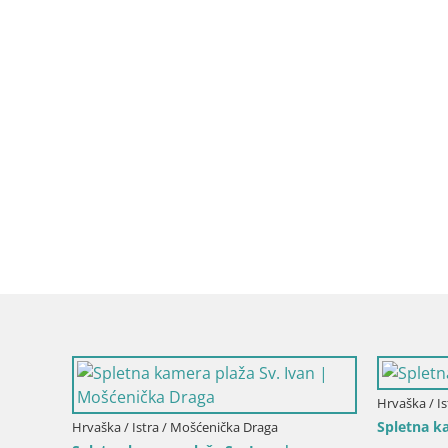
Hrvaška / Is
Spletna k
Hrvaška / Istra / Mošćenička Draga