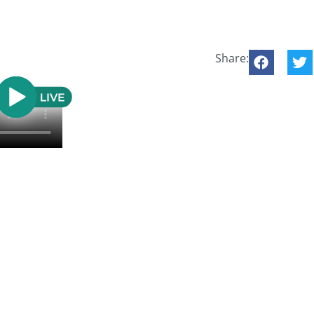
Share: