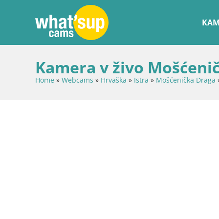
KAM
Kamera v živo Mošćenič
Home
»
Webcams
»
Hrvaška
»
Istra
»
Mošćenička Draga