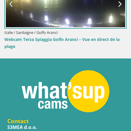
Italie / Sardaigne / Golfo Aranci
Webcam Terza Spiaggia Golfo Aranci – Vue en direct de la
plage
Contact
S3MEA d.o.o.