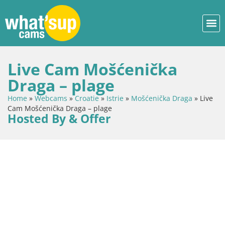
Live Cam Mošćenička
Draga – plage
Home
»
Webcams
»
Croatie
»
Istrie
»
Mošćenička Draga
»
Live
Cam Mošćenička Draga – plage
Hosted By & Offer