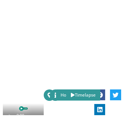
Share:
Host
Timelapse