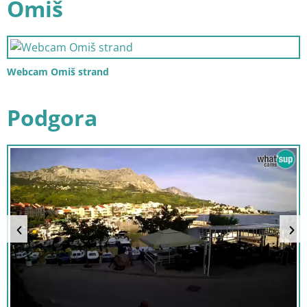
Omiš
Webcam Omiš strand
Podgora