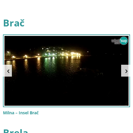
Brač
Milna – Insel Brač
Brela