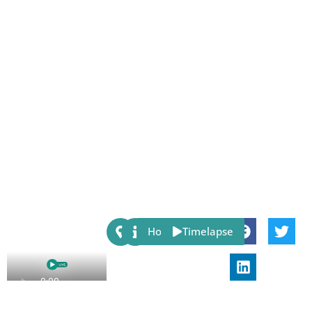
Share:
Host
Timelapse