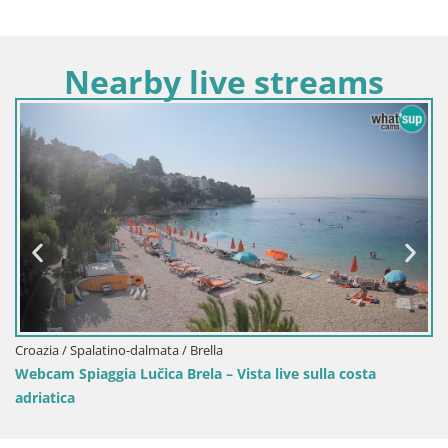
Nearby live streams
Croazia / Sp
Sinj centro
Spalatino-dalmata / Brella
iaggia Lučica Brela – Vista live sulla costa