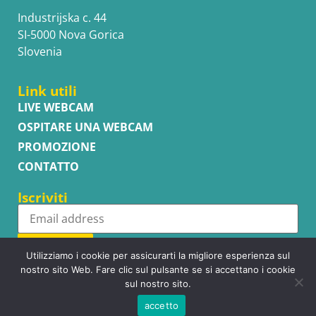
Industrijska c. 44
SI-5000 Nova Gorica
Slovenia
Link utili
LIVE WEBCAM
OSPITARE UNA WEBCAM
PROMOZIONE
CONTATTO
Iscriviti
Subscribe
Utilizziamo i cookie per assicurarti la migliore esperienza sul
nostro sito Web. Fare clic sul pulsante se si accettano i cookie
sul nostro sito.
accetto
Copyright © WhatsupCams 2016 - 2026. All right reserved.