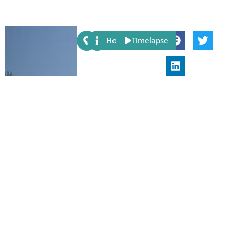
Host
Timelapse