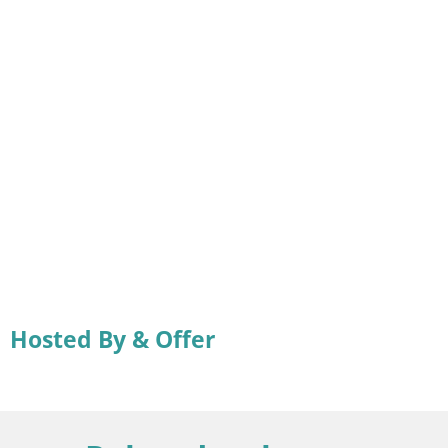
Hosted By & Offer
Related webcams
Italien / Sardinien / Sant'Anna Arresi