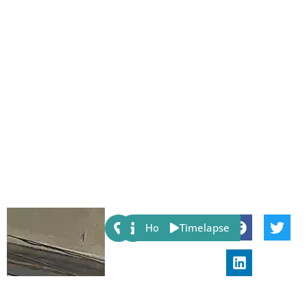
Share:
Host
Timelapse