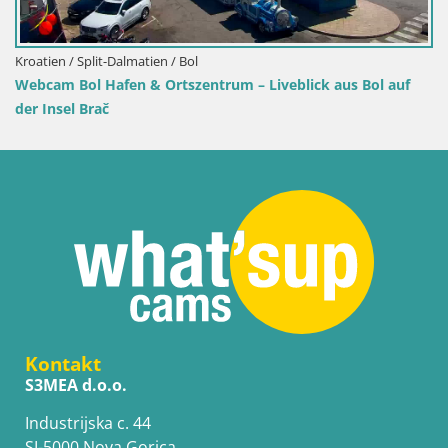
Kroatien / Split-Dalmatien / Bol
Webcam Bol Hafen & Ortszentrum – Liveblick aus Bol auf
der Insel Brač
Kontakt
S3MEA d.o.o.
Industrijska c. 44
SI-5000 Nova Gorica