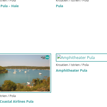
strien / Pola
Kroatien / Istrien / Pola
Pula – Haie
Pula
Kroatien / Istrien / Pola
Amphitheater Pula
strien / Pola
oastal Airlines Pula