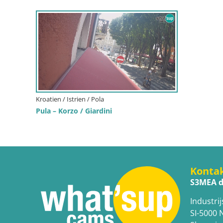
Kroatien / Istrien / Pola
Pula – Korzo / Giardini
Konta
S3MEA d
Industrij
SI-5000 