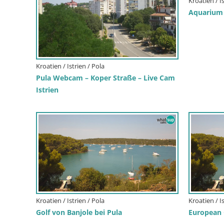
Kroatien / I
Aquarium 
Kroatien / Istrien / Pola
Pula Webcam – Koper Straße – Live Cam
Istrien
Kroatien / Istrien / Pola
Kroatien / I
Golf von Banjole bei Pula
European C