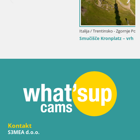
Italija / Trentinsko - Zgornje Poadižje / Bruneck
Smučišče Kronplatz – vrh | pogled na Bruneck
Kontakt
S3MEA d.o.o.