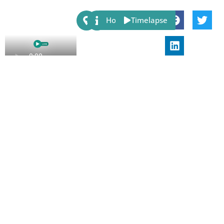
Share:
Host
Timelapse