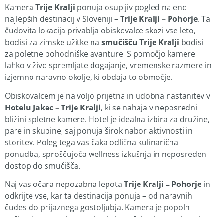
Kamera
Trije Kralji
ponuja osupljiv pogled na eno
najlepših destinacij v Sloveniji –
Trije Kralji – Pohorje
. Ta
čudovita lokacija privablja obiskovalce skozi vse leto,
bodisi za zimske užitke na
smučišču Trije Kralji
bodisi
za poletne pohodniške avanture. S pomočjo kamere
lahko v živo spremljate dogajanje, vremenske razmere in
izjemno naravno okolje, ki obdaja to območje.
Obiskovalcem je na voljo prijetna in udobna nastanitev v
Hotelu Jakec – Trije Kralji
, ki se nahaja v neposredni
bližini spletne kamere. Hotel je idealna izbira za družine,
pare in skupine, saj ponuja širok nabor aktivnosti in
storitev. Poleg tega vas čaka odlična kulinarična
ponudba, sproščujoča wellness izkušnja in neposreden
dostop do smučišča.
Naj vas očara nepozabna lepota
Trije Kralji – Pohorje
in
odkrijte vse, kar ta destinacija ponuja – od naravnih
čudes do prijaznega gostoljubja. Kamera je popoln