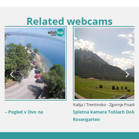
Related webcams
Italija / Trentinsko - Zgornje Poadižje / Toblach
Spletna kamera Toblach Dolomiti – Pogled iz hotela
Rosengarten