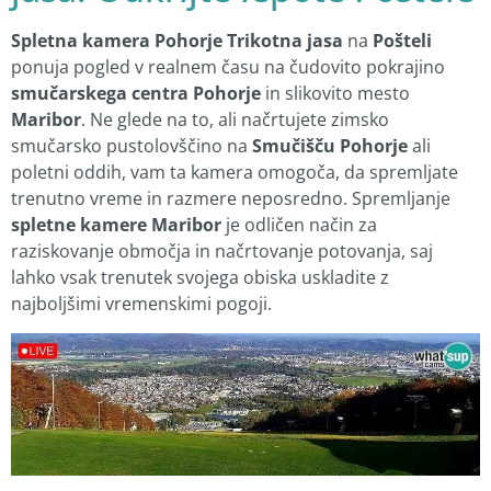
Spletna kamera Pohorje Trikotna jasa
na
Pošteli
ponuja pogled v realnem času na čudovito pokrajino
smučarskega centra Pohorje
in slikovito mesto
Maribor
. Ne glede na to, ali načrtujete zimsko
smučarsko pustolovščino na
Smučišču Pohorje
ali
poletni oddih, vam ta kamera omogoča, da spremljate
trenutno vreme in razmere neposredno. Spremljanje
spletne kamere Maribor
je odličen način za
raziskovanje območja in načrtovanje potovanja, saj
lahko vsak trenutek svojega obiska uskladite z
najboljšimi vremenskimi pogoji.