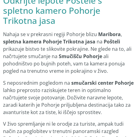
Odkrijte lepote Poštele s
spletno kamero Pohorje
Trikotna jasa
Nahaja se v prekrasni regiji Pohorje blizu
Maribora
,
spletna kamera Pohorje Trikotna jasa
na
Pošteli
prikazuje bistvo te slikovite pokrajine. Ne glede na to, ali
načrtujete smučanje na
Smučišču Pohorje
ali
pohodništvo po bujnih poteh, vam ta kamera ponuja
pogled na trenutno vreme in pokrajino v živo.
S neposrednim pogledom na
smučarski center Pohorje
lahko preprosto raziskujete teren in optimalno
načrtujete svoje potovanje. Doživite naravne lepote,
zaradi katerih je Pohorje priljubljena destinacija tako za
avanturiste kot za tiste, ki iščejo sprostitev.
V živo spremljanje ni le orodje za turiste, ampak tudi
način za poglobitev v trenutni panoramski razgled