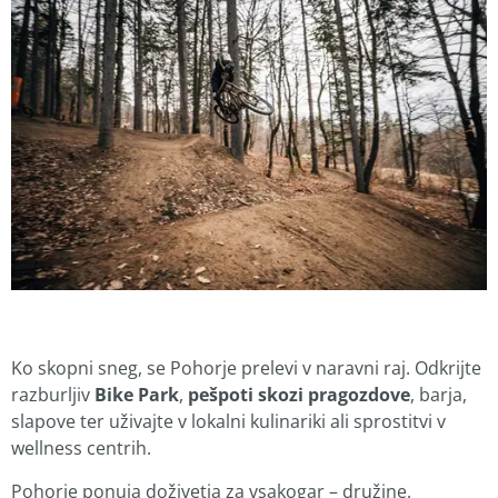
Ko skopni sneg, se Pohorje prelevi v naravni raj. Odkrijte
razburljiv
Bike Park
,
pešpoti skozi pragozdove
, barja,
slapove ter uživajte v lokalni kulinariki ali sprostitvi v
wellness centrih.
Pohorje ponuja doživetja za vsakogar – družine,