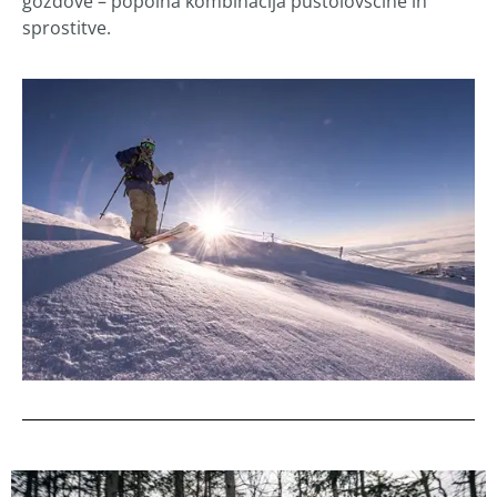
gozdove – popolna kombinacija pustolovščine in
sprostitve.