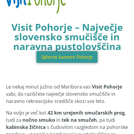
Visit Pohorje – Največje
slovensko smučišče in
naravna pustolovščina
Spletne kamere Pohorje
Le nekaj minut južno od Maribora vas
Visit Pohorje
vabi, da raziščete največje slovensko smučišče in
naravno rekreacijsko središče skozi vse leto.
Na voljo je več kot
42 km urejenih smučarskih prog
,
tudi za
nočno smuko
in
tek na smučeh
, pa tudi
kabinska žičnica
s čudovitim razgledom na pohorske