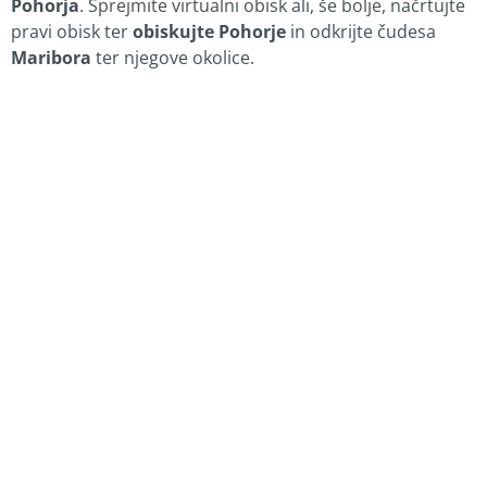
Pohorja
. Sprejmite virtualni obisk ali, še bolje, načrtujte
pravi obisk ter
obiskujte Pohorje
in odkrijte čudesa
Maribora
ter njegove okolice.