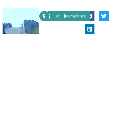
Share:
Host
Timelapse