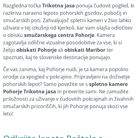
Razgledna točka
Trikotna jasa
ponuja čudovit pogled, ki
razkriva naravno lepoto pohorskih gozdov, pobočij in
smučarskih poti. Zahvaljujoč spletni kameri v živo lahko
uživate v tej izkušnji od kjerkoli, kar vam olajša odločitev
o obisku
smučarskega centra Pohorje
. Kamera
zagotavlja odlične vizualne posodobitve za vse, ki si
želijo
obiskati Pohorje
ali
obiskati Maribor
ter
spoznati, kaj te slovenske destinacije ponujajo.
Če vas zanima, kaj Pohorje nudi, je ta kamera popolno
orodje za vpogled v pokrajino. Pripravljeni na doživetje
pohorskih lepot? Samo povežite se s
spletno kamero
Pohorje Trikotna jasa
in preverite sami. Ne zamudite
priložnosti za uživanje v čudovitih pokrajinah in živahnih
smučarskih prizoriščih, ki jih Pohorje ponuja skozi vse
leto!