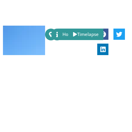
Share:
Host
Timelapse