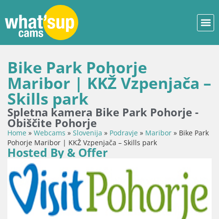
Bike Park Pohorje
Maribor | KKŽ Vzpenjača –
Skills park
Spletna kamera Bike Park Pohorje -
Obiščite Pohorje
Home
»
Webcams
»
Slovenija
»
Podravje
»
Maribor
»
Bike Park
Pohorje Maribor | KKŽ Vzpenjača – Skills park
Hosted By & Offer