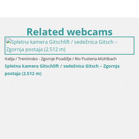
Related webcams
Italija / Trentinsko - Zgornje Poadižje / Bruneck
Smučišče Kronplatz – vrh | pogled na Bruneck