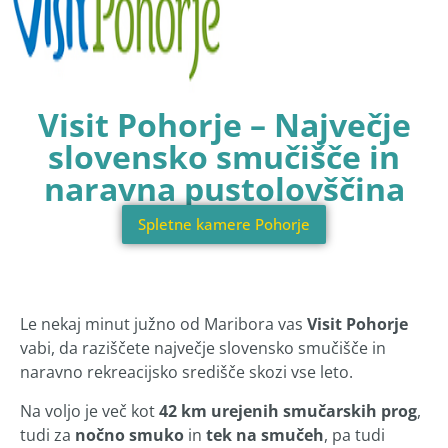
Visit Pohorje – Največje
slovensko smučišče in
naravna pustolovščina
Spletne kamere Pohorje
Le nekaj minut južno od Maribora vas
Visit Pohorje
vabi, da raziščete največje slovensko smučišče in
naravno rekreacijsko središče skozi vse leto.
Na voljo je več kot
42 km urejenih smučarskih prog
,
tudi za
nočno smuko
in
tek na smučeh
, pa tudi