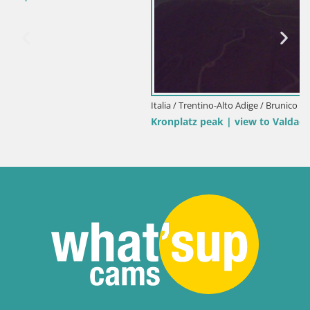
Italia / Trentino-Alto Adige / Brunico
Kronplatz peak | view to Valdaora – Olang