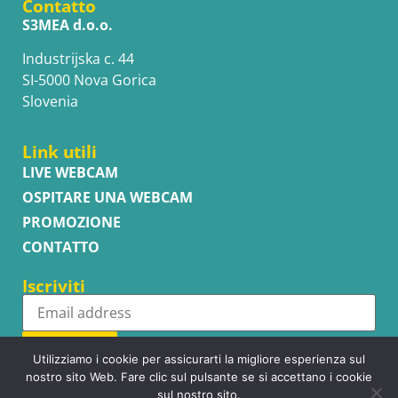
Contatto
S3MEA d.o.o.
Industrijska c. 44
SI-5000 Nova Gorica
Slovenia
Link utili
LIVE WEBCAM
OSPITARE UNA WEBCAM
PROMOZIONE
CONTATTO
Iscriviti
Subscribe
Utilizziamo i cookie per assicurarti la migliore esperienza sul
nostro sito Web. Fare clic sul pulsante se si accettano i cookie
sul nostro sito.