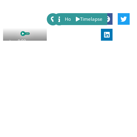
Share:
Host
Timelapse