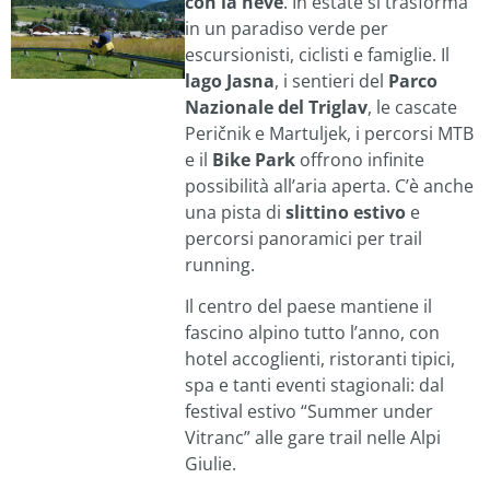
con la neve
. In estate si trasforma
in un paradiso verde per
escursionisti, ciclisti e famiglie. Il
lago Jasna
, i sentieri del
Parco
Nazionale del Triglav
, le cascate
Peričnik e Martuljek, i percorsi MTB
e il
Bike Park
offrono infinite
possibilità all’aria aperta. C’è anche
una pista di
slittino estivo
e
percorsi panoramici per trail
running.
Il centro del paese mantiene il
fascino alpino tutto l’anno, con
hotel accoglienti, ristoranti tipici,
spa e tanti eventi stagionali: dal
festival estivo “Summer under
Vitranc” alle gare trail nelle Alpi
Giulie.