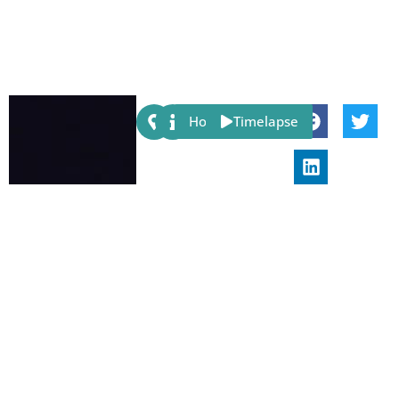
Share:
Host
Timelapse