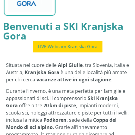
Benvenuti a SKI Kranjska
Gora
LIVE Webcam Kranjska Gora
Situata nel cuore delle
Alpi Giulie
, tra Slovenia, Italia e
Austria,
Kranjska Gora
è una delle località più amate
per chi cerca
vacanze attive in ogni stagione
.
Durante l’inverno, è una meta perfetta per famiglie e
appassionati di sci. Il comprensorio
Ski Kranjska
Gora
offre oltre
20 km di piste
, impianti moderni,
scuola sci, noleggi attrezzature e piste per tutti i livelli,
inclusa la mitica
Podkoren
, sede della
Coppa del
Mondo di sci alpino
. Grazie all’innevamento
programmato, la stagione dura da dicembre ad