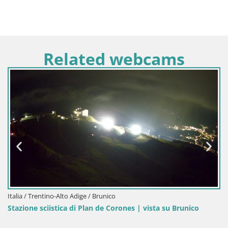
Related webcams
Italia / Trentino-Alto Adige / Brunico
rones | vista su Brunico
Kronplatz peak | view to Valdaor