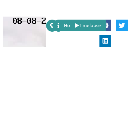
Share:
Host
Timelapse