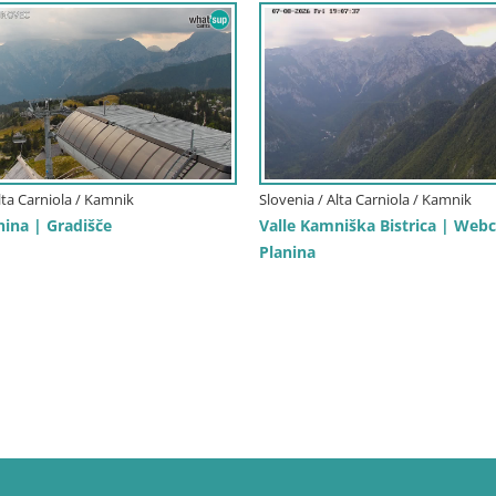
lta Carniola / Kamnik
Slovenia / Alta Carniola / Kamnik
nina | Gradišče
Valle Kamniška Bistrica | Web
Planina