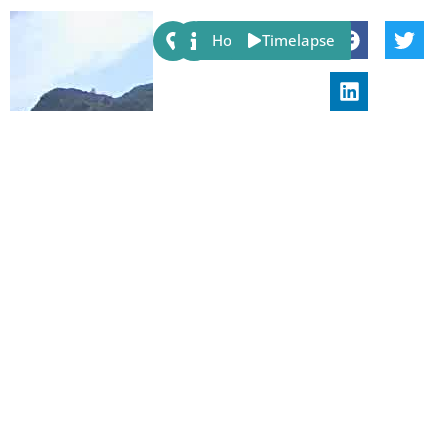
Share:
Host
Timelapse