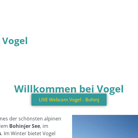
t Vogel
Willkommen bei Vogel
LIVE Webcam Vogel - Bohinj
eines der schönsten alpinen
 dem
Bohinjer See
, im
s
. Im Winter bietet Vogel