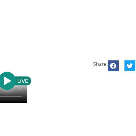
Share: