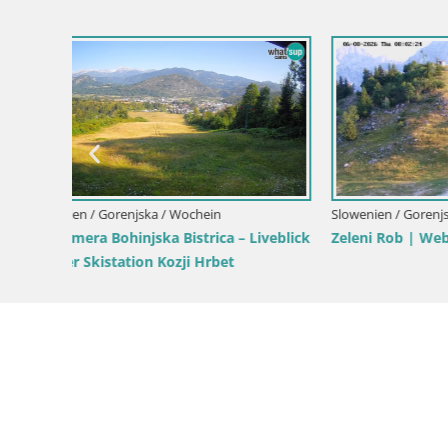
Slowenien / Gorenjska / Kranjska Gora
Slowenien /
Planina
Gozd Martuljek – Špik-Gruppe
RTC Skige