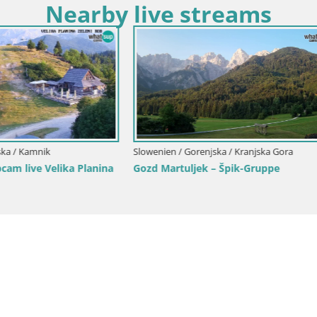
Nearby live streams
Slowenien / Gorenjska / Kranjska Go
Skigebiet Kranjska Gora | Veli
 Gorenjska / Kranjska Gora
biet Kranjska Gora | Brsnina