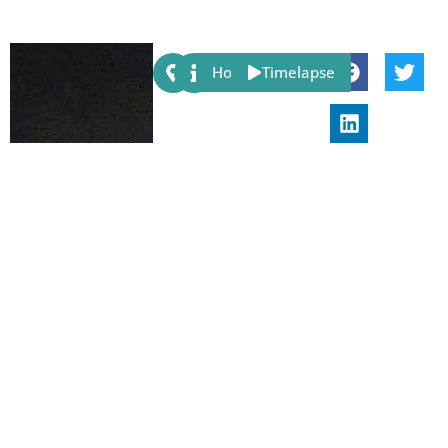
Share:
Host
Timelapse