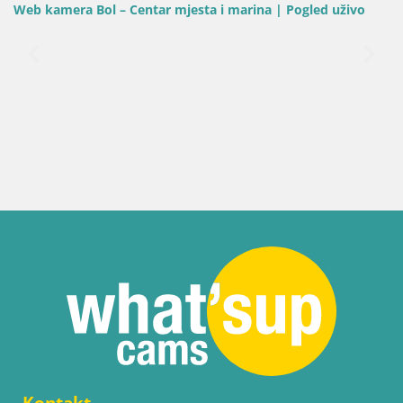
mera Bol – Centar mjesta i marina | Pogled uživo
Web kam
Kontakt