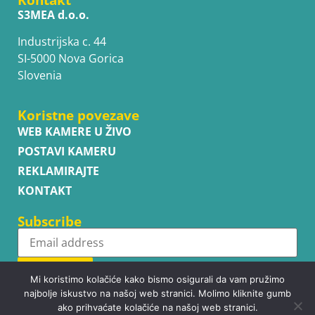
S3MEA d.o.o.
Industrijska c. 44
SI-5000 Nova Gorica
Slovenia
Koristne povezave
WEB KAMERE U ŽIVO
POSTAVI KAMERU
REKLAMIRAJTE
KONTAKT
Subscribe
Subscribe
Mi koristimo kolačiće kako bismo osigurali da vam pružimo
najbolje iskustvo na našoj web stranici. Molimo kliknite gumb
ako prihvaćate kolačiće na našoj web stranici.