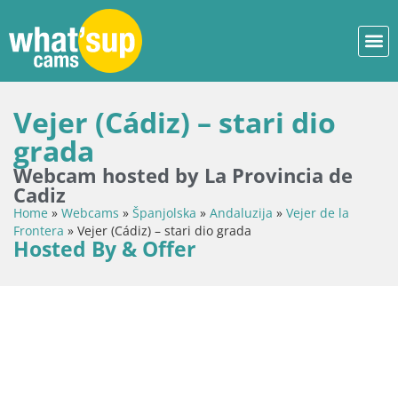
Vejer (Cádiz) – stari dio
grada
Webcam hosted by La Provincia de
Cadiz
Home
»
Webcams
»
Španjolska
»
Andaluzija
»
Vejer de la
Frontera
»
Vejer (Cádiz) – stari dio grada
Hosted By & Offer