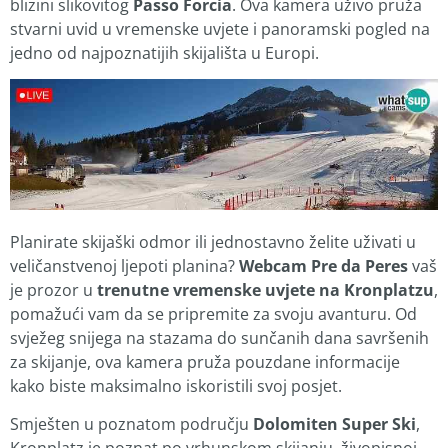
blizini slikovitog
Passo Forcia
. Ova kamera uživo pruža
stvarni uvid u vremenske uvjete i panoramski pogled na
jedno od najpoznatijih skijališta u Europi.
Planirate skijaški odmor ili jednostavno želite uživati u
veličanstvenoj ljepoti planina?
Webcam Pre da Peres
vaš
je prozor u
trenutne vremenske uvjete na Kronplatzu
,
pomažući vam da se pripremite za svoju avanturu. Od
svježeg snijega na stazama do sunčanih dana savršenih
za skijanje, ova kamera pruža pouzdane informacije
kako biste maksimalno iskoristili svoj posjet.
Smješten u poznatom području
Dolomiten Super Ski
,