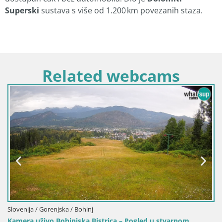
Superski
sustava s više od 1.200 km povezanih staza.
Related webcams
Italija / Trentino-Južni Tirol / Terenten
varnom
Web kamera Terenten (1210m) – Pogled uživo na