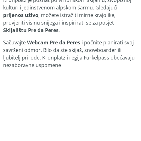
Kronplatz je poznat po vrhunskom skijanju, živopisnoj
kulturi i jedinstvenom alpskom šarmu. Gledajući
prijenos uživo
, možete istražiti mirne krajolike,
provjeriti visinu snijega i inspirirati se za posjet
Skijalištu Pre da Peres
.
Sačuvajte
Webcam Pre da Peres
i počnite planirati svoj
savršeni odmor. Bilo da ste skijaš, snowboarder ili
ljubitelj prirode, Kronplatz i regija Furkelpass obećavaju
nezaboravne uspomene