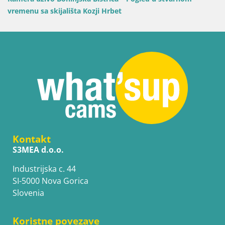
Pusteria
Kontakt
S3MEA d.o.o.
Industrijska c. 44
SI-5000 Nova Gorica
Slovenia
Koristne povezave