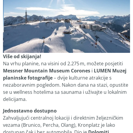
Više od skijanja!
Na vrhu planine, na visini od 2.275 m, možete posjetiti
Messner Mountain Museum Corones
i
LUMEN Muzej
planinske fotografije
– dvije kulturne atrakcije s
nezaboravnim pogledom. Nakon dana na stazi, opustite
se u wellness hotelima sa saunama i uživajte u lokalnim
delicijama.
Jednostavno dostupno
Zahvaljujući centralnoj lokaciji i direktnim željezničkim
vezama (Brunico, Percha, Olang), Kronplatz je lako
dostupan čak i bez automobila. Dio je
Dolomiti