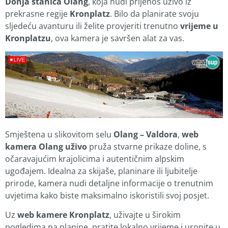
Donja stanica Olang
, koja nudi prijenos uživo iz
prekrasne regije
Kronplatz
. Bilo da planirate svoju
sljedeću avanturu ili želite provjeriti trenutno
vrijeme u
Kronplatzu
, ova kamera je savršen alat za vas.
Smještena u slikovitom selu
Olang – Valdora
,
web
kamera Olang uživo
pruža stvarne prikaze doline, s
očaravajućim krajolicima i autentičnim alpskim
ugođajem. Idealna za skijaše, planinare ili ljubitelje
prirode, kamera nudi detaljne informacije o trenutnim
uvjetima kako biste maksimalno iskoristili svoj posjet.
Uz
web kamere Kronplatz
, uživajte u širokim
pogledima na planine, pratite lokalno vrijeme i uronite u