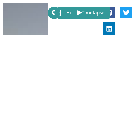
Share:
Host
Timelapse