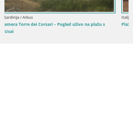
Italija / Sardinija / Oristano
žu s
Plaža Mari Ermi | Is Arutas – Oristano