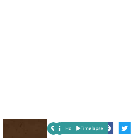
Share:
Host
Timelapse