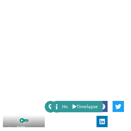
Share:
Host
Timelapse