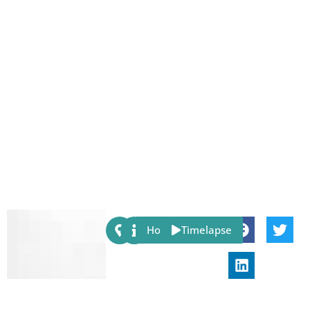
Share:
Host
Timelapse