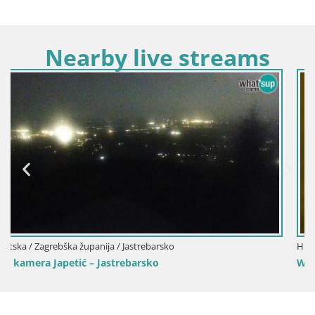
Nearby live streams
Hrvatska / Zagrebška županija / Jastrebarsko
Web kamera Perivoj dvorac Erdödy u Jastreba