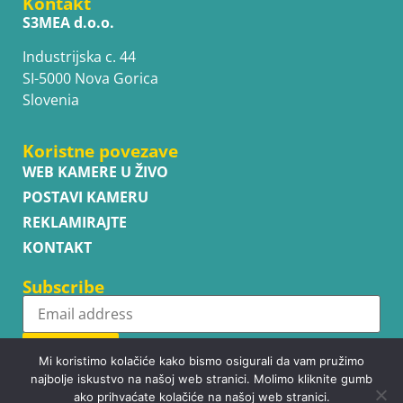
Kontakt
S3MEA d.o.o.
Industrijska c. 44
SI-5000 Nova Gorica
Slovenia
Koristne povezave
WEB KAMERE U ŽIVO
POSTAVI KAMERU
REKLAMIRAJTE
KONTAKT
Subscribe
Subscribe
Mi koristimo kolačiće kako bismo osigurali da vam pružimo
najbolje iskustvo na našoj web stranici. Molimo kliknite gumb
ako prihvaćate kolačiće na našoj web stranici.