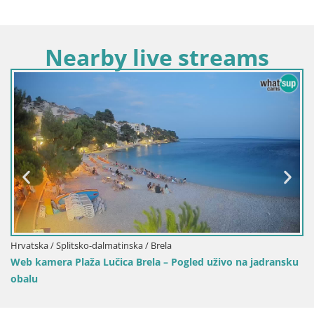
Nearby live streams
Hrvatska / Spli
Sinj centar g
litsko-dalmatinska / Brela
Plaža Lučica Brela – Pogled uživo na jadransku