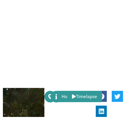
Share:
Host
Timelapse